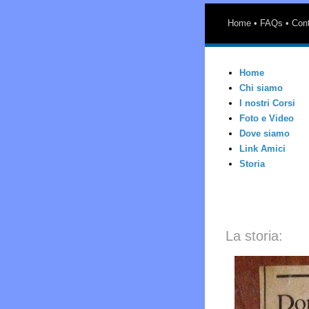
Home
• FAQs •
Cont
Home
Chi siamo
I nostri Corsi
Foto e Video
Dove siamo
Link Amici
Storia
La storia: